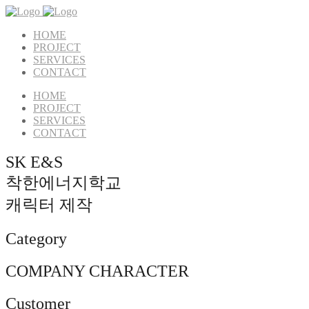
HOME
PROJECT
SERVICES
CONTACT
HOME
PROJECT
SERVICES
CONTACT
SK E&S
착한에너지학교
캐릭터 제작
Category
COMPANY CHARACTER
Customer